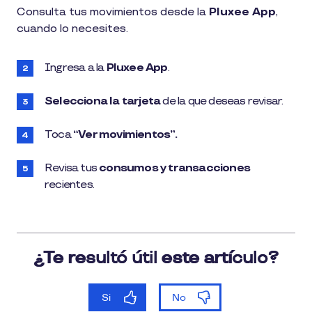
1
Consulta tus movimientos desde la
Pluxee App
,
min
cuando lo necesites.
de
lectura
Ingresa a la
Pluxee App
.
Selecciona la tarjeta
de la que deseas revisar.
Toca
“Ver movimientos”.
Revisa tus
consumos y transacciones
recientes.