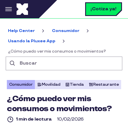
Pasar al contenido principal
B
¡Cotiza ya!
Help Center
Consumidor
Usando la Pluxee App
¿Cómo puedo ver mis consumos o movimientos?
Buscar
Consumidor
Movilidad
Tienda
Restaurante
¿Cómo puedo ver mis
consumos o movimientos?
1 min de lectura
10/02/2026