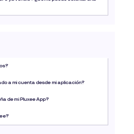
tos?
ado a mi cuenta desde mi aplicación?
ña de mi Pluxee App?
xee?