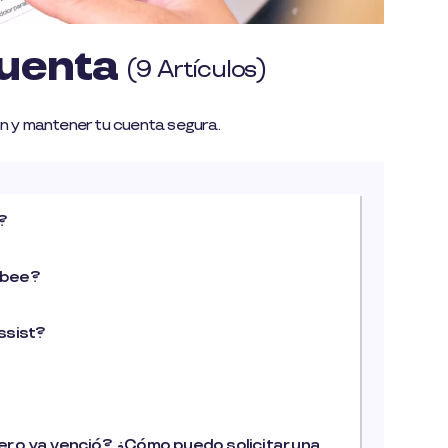
Cuenta
(9 Artículos)
ón y mantener tu cuenta segura.
?
Cobee?
ssist?
er o ya venció? ¿Cómo puedo solicitar una