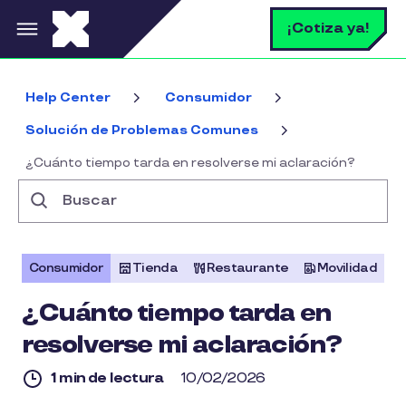
Pasar al contenido principal
B
¡Cotiza ya!
Help Center
Consumidor
Solución de Problemas Comunes
¿Cuánto tiempo tarda en resolverse mi aclaración?
Buscar
Consumidor
Tienda
Restaurante
Movilidad
¿Cuánto tiempo tarda en
resolverse mi aclaración?
1 min de lectura
10/02/2026