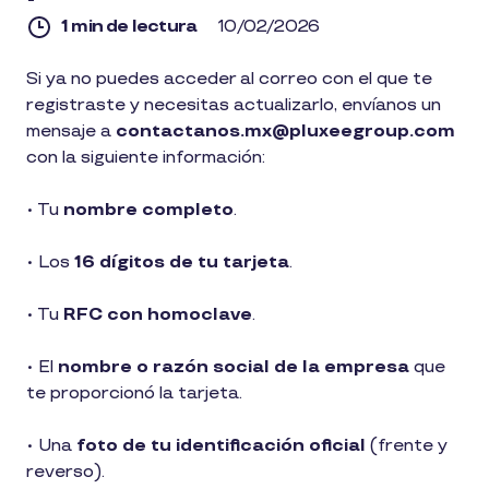
1 min de lectura
10/02/2026
1
Si ya no puedes acceder al correo con el que te
min
registraste y necesitas actualizarlo, envíanos un
de
lectura
mensaje a
contactanos.mx@pluxeegroup.com
con la siguiente información:
• Tu
nombre completo
.
• Los
16 dígitos de tu tarjeta
.
• Tu
RFC con homoclave
.
• El
nombre o razón social de la empresa
que
te proporcionó la tarjeta.
• Una
foto de tu identificación oficial
(frente y
reverso).