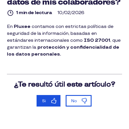
datos de mis colaboradores?
1 min de lectura
10/02/2026
1
En
Pluxee
contamos con estrictas políticas de
min
seguridad de la información, basadas en
de
lectura
estándares internacionales como
ISO 27001
, que
garantizan la
protección y confidencialidad de
los datos personales.