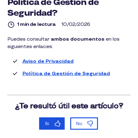
Política de Gestión de
Seguridad?
1 min de lectura
10/02/2026
1
Puedes consultar
ambos documentos
en los
min
siguientes enlaces:
de
lectura
Aviso de Privacidad
Política de Gestión de Seguridad