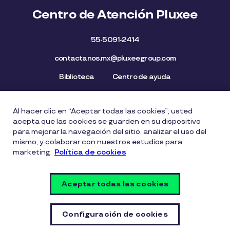
Centro de Atención Pluxee
55-5091-2414
contactanos.mx@pluxeegroup.com
Biblioteca
Centro de ayuda
Al hacer clic en “Aceptar todas las cookies”, usted
Mapa del Sitio
Aviso de privacidad
Política de cookies
acepta que las cookies se guarden en su dispositivo
Licencia de Uso de Marca
Política de Denuncia
para mejorar la navegación del sitio, analizar el uso del
mismo, y colaborar con nuestros estudios para
Carta Ética
Lista de precios
marketing.
Política de cookies
Política del Sistema de Gestión de Seguridad de la
Información
Aceptar todas las cookies
Vulnerability Disclosure Policy
Configuración de cookies
Configuración de cookies
© Copyright PLUXEE