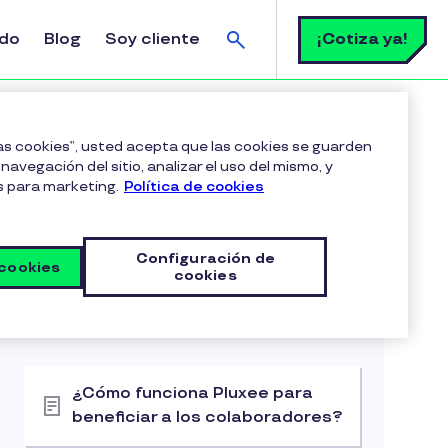
Buscar
¡Cotiza ya!
ldo
Blog
Soy cliente
xee ¿Cómo puedo contactar a Pluxee?
las cookies”, usted acepta que las cookies se guarden
navegación del sitio, analizar el uso del mismo, y
s para marketing.
Política de cookies
Configuración de
 cookies
cookies
Artículos relacionados
Primeros Pasos
¿Cómo funciona Pluxee para
beneficiar a los colaboradores?