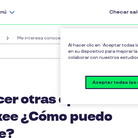
nú
Checar sa
Me interesa conocer otras opciones del portafolio Plu
Al hacer clic en “Aceptar todas 
en su dispositivo para mejorar la 
colaborar con nuestros estudio
Aceptar todas las
cer otras opciones
luxee ¿Cómo puedo
e?