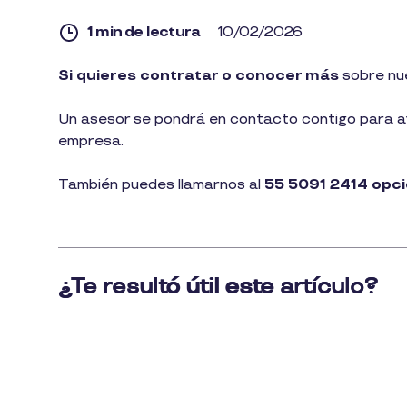
1 min de lectura
10/02/2026
1
Si quieres contratar o conocer más
sobre nu
min
de
lectura
Un asesor se pondrá en contacto contigo para ay
empresa.
También puedes llamarnos al
55 5091 2414 op