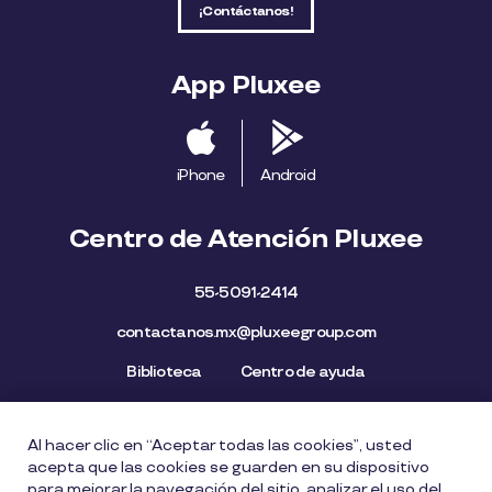
¡Contáctanos!
App Pluxee
iPhone
Android
Centro de Atención Pluxee
55-5091-2414
contactanos.mx@pluxeegroup.com
Biblioteca
Centro de ayuda
Al hacer clic en “Aceptar todas las cookies”, usted
Mapa del Sitio
Aviso de privacidad
Política de cookies
acepta que las cookies se guarden en su dispositivo
Licencia de Uso de Marca
Política de Denuncia
para mejorar la navegación del sitio, analizar el uso del