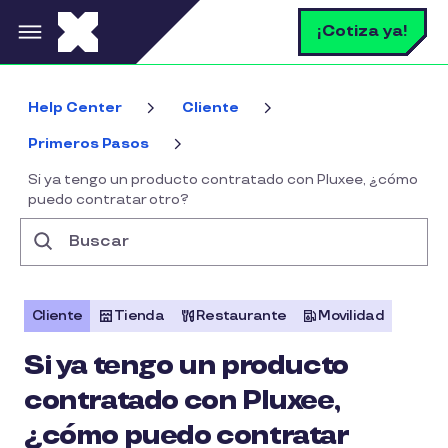
Pasar al contenido principal
B
¡Cotiza ya!
Help Center
Cliente
Primeros Pasos
Si ya tengo un producto contratado con Pluxee, ¿cómo
puedo contratar otro?
Buscar
Cliente
Tienda
Restaurante
Movilidad
Si ya tengo un producto
contratado con Pluxee,
¿cómo puedo contratar