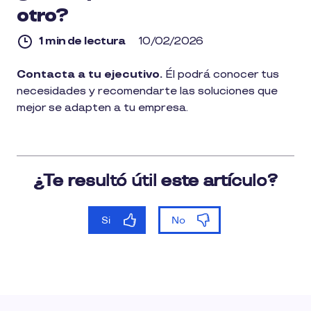
otro?
1 min de lectura
10/02/2026
1
Contacta a tu ejecutivo.
Él podrá conocer tus
min
necesidades y recomendarte las soluciones que
de
lectura
mejor se adapten a tu empresa.