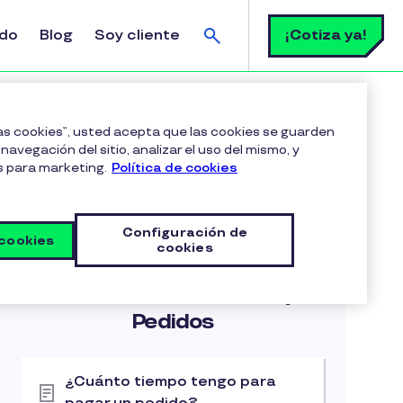
Buscar
¡Cotiza ya!
ldo
Blog
Soy cliente
rega de las tarjetas?
las cookies”, usted acepta que las cookies se guarden
navegación del sitio, analizar el uso del mismo, y
s para marketing.
Política de cookies
Configuración de
 cookies
cookies
Artículos relacionados
Gestión de Beneficios y
Pedidos
¿Cuánto tiempo tengo para