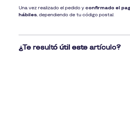
1
Una vez realizado el pedido y
confirmado el pa
min
hábiles
, dependiendo de tu código postal.
de
lectura