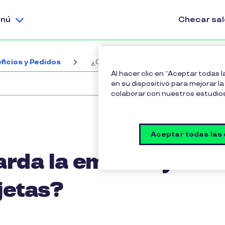
nú
Checar sa
ficios y Pedidos
¿Cuánto tiempo tarda la emisión y ent
Al hacer clic en “Aceptar todas 
en su dispositivo para mejorar la 
colaborar con nuestros estudio
Aceptar todas las
rda la emisión y
jetas?