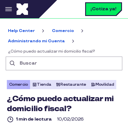
Pasar al contenido principal
B
¡Cotiza ya!
Help Center
Comercio
Administrando mi Cuenta
¿Cómo puedo actualizar mi domicilio fiscal?
Buscar
Comercio
Tienda
Restaurante
Movilidad
¿Cómo puedo actualizar mi
domicilio fiscal?
1 min de lectura
10/02/2026