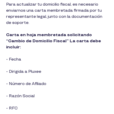
1
Para actualizar tu domicilio fiscal, es necesario
min
enviarnos una carta membretada firmada por tu
de
lectura
representante legal, junto con la documentación
de soporte.
Carta en hoja membretada solicitando
“Cambio de Domicilio Fiscal” La carta debe
incluir:
• Fecha
• Dirigida a Pluxee
• Número de Afiliado
• Razón Social
• RFC