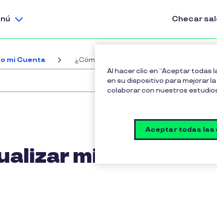
nú
Checar sa
o mi Cuenta
¿Cómo puedo actualizar mi razón social?
Al hacer clic en “Aceptar todas 
en su dispositivo para mejorar la 
colaborar con nuestros estudio
Aceptar todas las
alizar mi razón