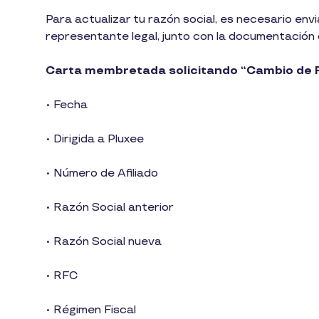
1
Para actualizar tu razón social, es necesario en
min
representante legal, junto con la documentación
de
lectura
Carta membretada solicitando “Cambio de Ra
• Fecha
• Dirigida a Pluxee
• Número de Afiliado
• Razón Social anterior
• Razón Social nueva
• RFC
• Régimen Fiscal