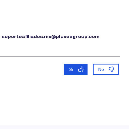
:
soporteafiliados.mx@pluxeegroup.com