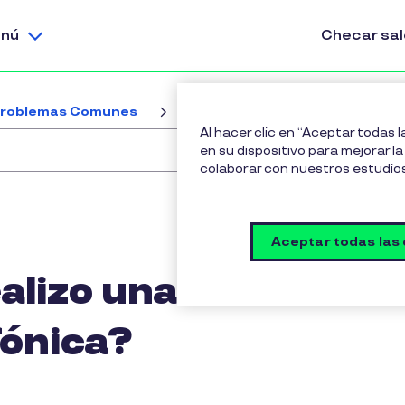
nú
Checar sa
 Problemas Comunes
¿Qué es y cómo realizo una autor
Al hacer clic en “Aceptar todas 
en su dispositivo para mejorar la 
colaborar con nuestros estudio
Aceptar todas las
alizo una
fónica?