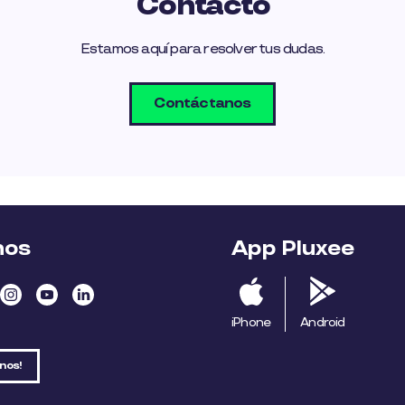
Contacto
Estamos aquí para resolver tus dudas.
Contáctanos
nos
App Pluxee
iPhone
Android
nos!