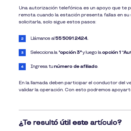
1
Una autorización telefónica es un apoyo que te p
min
remota cuando la estación presenta fallas en su 
de
lectura
solicitarla, solo sigue estos pasos:
Llámanos al
55 5091 2424.
Selecciona la "
opción 3"
y luego la
opción 1 “Au
Ingresa tu
número de afiliado
.
En la llamada deben participar el conductor del v
validar la operación. Con esto podremos apoyart