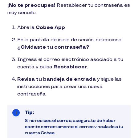
1
¡No te preocupes!
Restablecer tu contraseña es
min
muy sencillo:
de
lectura
Abre la
Cobee App
En la pantalla de inicio de sesión, selecciona
¿Olvidaste tu contraseña?
Ingresa el correo electrónico asociado a tu
cuenta y pulsa
Restablecer.
Revisa tu bandeja de entrada
y sigue las
instrucciones para crear una nueva
contraseña.
Tip:
Si no recibes el correo, asegúrate de haber
escrito correctamente el correo vinculado a tu
cuenta Cobee.