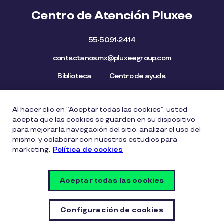
Centro de Atención Pluxee
55-5091-2414
contactanos.mx@pluxeegroup.com
Biblioteca
Centro de ayuda
Al hacer clic en “Aceptar todas las cookies”, usted
Mapa del Sitio
Aviso de privacidad
Política de cookies
acepta que las cookies se guarden en su dispositivo
Licencia de Uso de Marca
Política de Denuncia
para mejorar la navegación del sitio, analizar el uso del
mismo, y colaborar con nuestros estudios para
Carta Ética
Lista de precios
marketing.
Política de cookies
Política del Sistema de Gestión de Seguridad de la
Información
Aceptar todas las cookies
Vulnerability Disclosure Policy
Configuración de cookies
Configuración de cookies