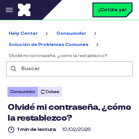
Pasar al contenido principal
B
¡Cotiza ya!
Help Center
Consumidor
Solución de Problemas Comunes
Olvidé mi contraseña, ¿cómo la restablezco?
Buscar
Consumidor
Cobee
Olvidé mi contraseña, ¿cómo
la restablezco?
1 min de lectura
10/02/2026