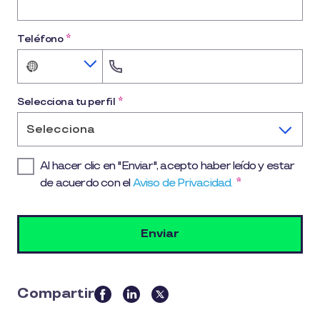
Teléfono
*
No
country
selected
Selecciona tu perfil
*
Selecciona
Al hacer clic en "Enviar", acepto haber leído y estar
de acuerdo con el
Aviso de Privacidad.
*
Compartir
this