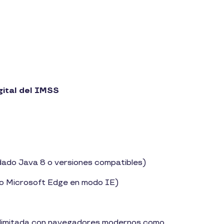
igital del IMSS
ado Java 8 o versiones compatibles)
 o Microsoft Edge en modo IE)
d limitada con navegadores modernos como