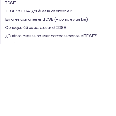
IDSE
IDSE vs SUA: ¿cuál es la diferencia?
Errores comunes en IDSE (y cómo evitarlos)
Consejos útiles para usar el IDSE
¿Cuánto cuesta no usar correctamente el IDSE?
¿Qué pasa si no uso el IDSE?
Cómo se relaciona el IDSE con tu paquete de
prestaciones
Preguntas frecuentes sobre el IDSE
¿Quieres optimizar tu presupuesto con
prestaciones que no integran al IMSS?