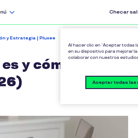
nú
Checar sa
ón y Estrategia | Pluxee
IDSE IMSS: qué es y cómo us
Al hacer clic en “Aceptar todas 
en su dispositivo para mejorar la 
colaborar con nuestros estudio
es y cómo usarlo
26)
Aceptar todas las