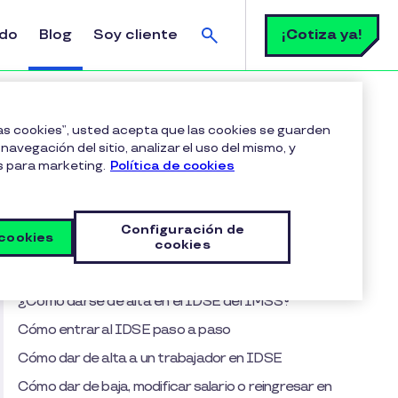
Buscar
¡Cotiza ya!
ldo
Blog
Soy cliente
arlo paso a paso (2026)
las cookies”, usted acepta que las cookies se guarden
navegación del sitio, analizar el uso del mismo, y
s para marketing.
Política de cookies
Tabla de contenido
¿Qué es el IDSE del IMSS?
Configuración de
 cookies
¿Para qué sirve el IDSE?
cookies
¿Quién está obligado a usar el IDSE?
¿Cómo darse de alta en el IDSE del IMSS?
Cómo entrar al IDSE paso a paso
Cómo dar de alta a un trabajador en IDSE
Cómo dar de baja, modificar salario o reingresar en