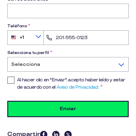
Teléfono
*
+1
United
States
+1
Selecciona tu perfil
*
Selecciona
Al hacer clic en "Enviar", acepto haber leído y estar
de acuerdo con el
Aviso de Privacidad.
*
Compartir