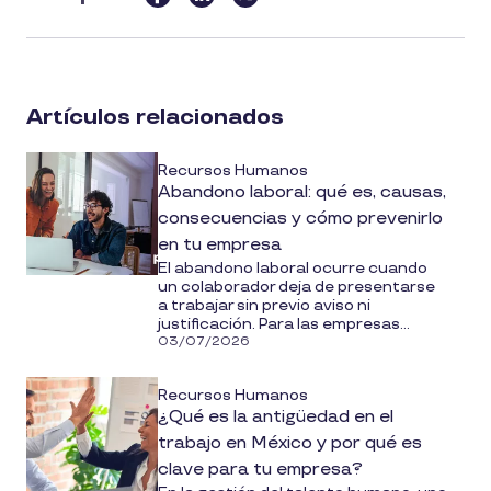
this
article
on
social
Artículos relacionados
media
Recursos Humanos
Abandono laboral: qué es, causas,
consecuencias y cómo prevenirlo
en tu empresa
El abandono laboral ocurre cuando
un colaborador deja de presentarse
a trabajar sin previo aviso ni
justificación. Para las empresas...
03/07/2026
Recursos Humanos
¿Qué es la antigüedad en el
trabajo en México y por qué es
clave para tu empresa?