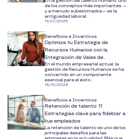
En la gestión del talento humano, uno
de los conceptos más importantes —
y a menudo subestimados— es la
antigüedad laboral...
11/07/2025
Beneficios e Incentivos
Optimiza tu Estrategia de
Recursos Humanos con la
Integración de Vales de
En el mundo empresarial actual, la
Despensa
gestión de Recursos Humanos se ha
convertido en un componente
esencial para el éxito...
13/10/2023
Beneficios e Incentivos
Retención de talento: 11
Estrategias clave para fidelizar a
tus empleados
La retención de talento es uno de los
principales desafíos para las
empresas en la actualidad. Más que