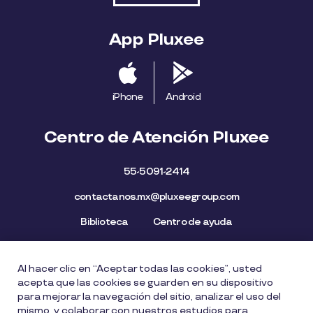
App Pluxee
iPhone
Android
Centro de Atención Pluxee
55-5091-2414
contactanos.mx@pluxeegroup.com
Biblioteca
Centro de ayuda
Al hacer clic en “Aceptar todas las cookies”, usted
Mapa del Sitio
Aviso de privacidad
Política de cookies
acepta que las cookies se guarden en su dispositivo
Licencia de Uso de Marca
Política de Denuncia
para mejorar la navegación del sitio, analizar el uso del
mismo, y colaborar con nuestros estudios para