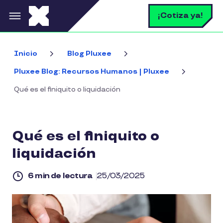
Pasar al contenido principal
B
¡Cotiza ya!
Inicio
Blog Pluxee
Pluxee Blog: Recursos Humanos | Pluxee
Qué es el finiquito o liquidación
Qué es el finiquito o
liquidación
6 min de lectura
25/03/2025