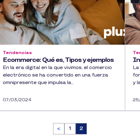
Tendencias
Te
Ecommerce: Qué es, Tipos y ejemplos
In
En la era digital en la que vivimos, el comercio
La 
electrónico se ha convertido en una fuerza
fo
omnipresente que impulsa la...
y l
07/03/2024
26
<
Página
1
Página
2