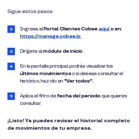
1
Sigue estos pasos:
min
de
lectura
Ingresa al
Portal Clientes Cobee
aquí
o en:
https://manage.cobee.io
Dirígete al
módulo de inicio
.
En la pantalla principal, podrás visualizar los
últimos movimientos
o si deseas consultar el
histórico, haz clic en
"Ver todos".
Aplica el filtro de
fecha del periodo
que quieres
consultar.
¡Listo! Ya puedes revisar el historial completo
de movimientos de tu empresa.