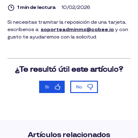
1 min de lectura
10/02/2026
1
Si necesitas tramitar la reposición de una tarjeta,
min
escríbenos a:
soporteadminmx@cobee.io
y con
de
lectura
gusto te ayudaremos con la solicitud.
Artículos relacionados