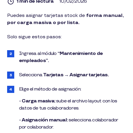
1 min de lectura
10/02/2026
1
Puedes asignar tarjetas stock de
forma manual,
min
por carga masiva o por lista.
de
lectura
Solo sigue estos pasos:
Ingresa al módulo
“Mantenimiento de
empleados”.
Selecciona
Tarjetas → Asignar tarjetas.
Elige el método de asignación:
•
Carga masiva:
sube el archivo layout con los
datos de tus colaboradores.
•
Asignación manual:
selecciona colaborador
por colaborador.