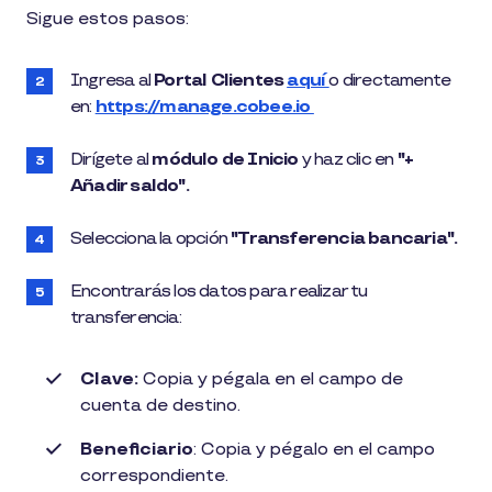
1
Sigue estos pasos:
min
de
lectura
Ingresa al
Portal Clientes
aquí
o directamente
en:
https://manage.cobee.io
Dirígete al
módulo de Inicio
y haz clic en
"+
Añadir saldo".
Selecciona la opción
"Transferencia bancaria".
Encontrarás los datos para realizar tu
transferencia:
Clave:
Copia y pégala en el campo de
cuenta de destino.
Beneficiario
: Copia y pégalo en el campo
correspondiente.