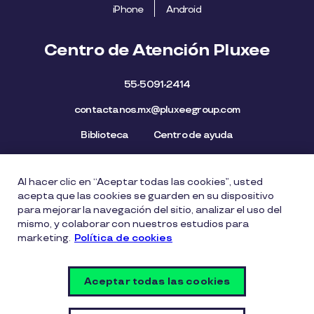
iPhone
Android
Centro de Atención Pluxee
55-5091-2414
contactanos.mx@pluxeegroup.com
Biblioteca
Centro de ayuda
Al hacer clic en “Aceptar todas las cookies”, usted
Mapa del Sitio
Aviso de privacidad
Política de cookies
acepta que las cookies se guarden en su dispositivo
Licencia de Uso de Marca
Política de Denuncia
para mejorar la navegación del sitio, analizar el uso del
mismo, y colaborar con nuestros estudios para
Carta Ética
Lista de precios
marketing.
Política de cookies
Política del Sistema de Gestión de Seguridad de la
Información
Aceptar todas las cookies
Vulnerability Disclosure Policy
Configuración de cookies