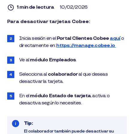
1 min de lectura
10/02/2026
1
Para desactivar tarjetas Cobee:
min
de
lectura
Inicia sesión en el
Portal Clientes Cobee
aquí
o
directamente en:
https://manage.cobee.io
Ve al
módulo Empleados
.
Selecciona al
colaborador
al que deseas
desactivar la tarjeta.
En el
módulo Estado de tarjeta
, activa o
desactiva según lo necesites.
Tip:
El colaborador también puede desactivar su