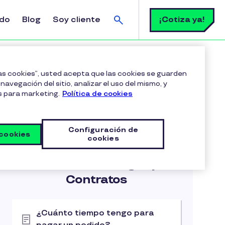
Buscar
¡Cotiza ya!
ldo
Blog
Soy cliente
scales?
las cookies”, usted acepta que las cookies se guarden
navegación del sitio, analizar el uso del mismo, y
s para marketing.
Política de cookies
Configuración de
 cookies
cookies
Artículos relacionados
Facturación, Pagos y
Contratos
¿Cuánto tiempo tengo para