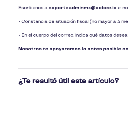
1
Escríbenos a
soporteadminmx@cobee.io
e inc
min
de
lectura
• Constancia de situación fiscal (no mayor a 3 m
• En el cuerpo del correo, indica qué datos desea
Nosotros te apoyaremos lo antes posible con