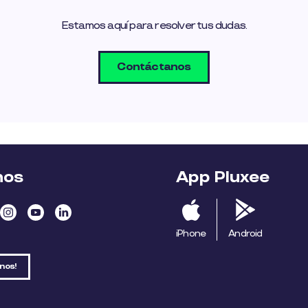
Estamos aquí para resolver tus dudas.
Contáctanos
nos
App Pluxee
iPhone
Android
nos!