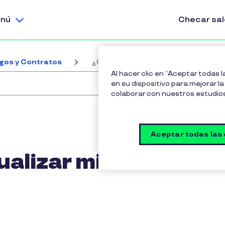
nú
Checar sa
gos y Contratos
¿Cómo puedo actualizar mis datos fi
Al hacer clic en “Aceptar todas 
en su dispositivo para mejorar la 
colaborar con nuestros estudio
Aceptar todas las
alizar mis datos