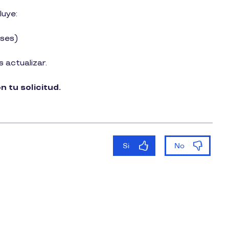
luye:
eses)
s actualizar.
 tu solicitud.