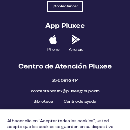
¡Contáctanos!
App Pluxee
iPhone
Android
Centro de Atención Pluxee
55-5091-2414
contactanos.mx@pluxeegroup.com
Biblioteca
Centro de ayuda
Al hacer clic en “Aceptar todas las cookies”, usted
Mapa del Sitio
Aviso de privacidad
Política de cookies
acepta que las cookies se guarden en su dispositivo