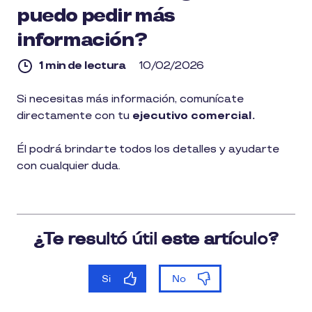
puedo pedir más
información?
1 min de lectura
10/02/2026
1
Si necesitas más información, comunícate
min
directamente con tu
ejecutivo comercial.
de
lectura
Él podrá brindarte todos los detalles y ayudarte
con cualquier duda.