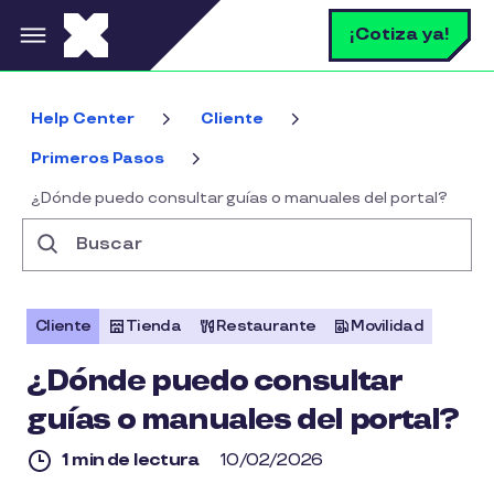
Pasar al contenido principal
B
¡Cotiza ya!
Help Center
Cliente
Primeros Pasos
¿Dónde puedo consultar guías o manuales del portal?
Buscar
Cliente
Tienda
Restaurante
Movilidad
¿Dónde puedo consultar
guías o manuales del portal?
1 min de lectura
10/02/2026