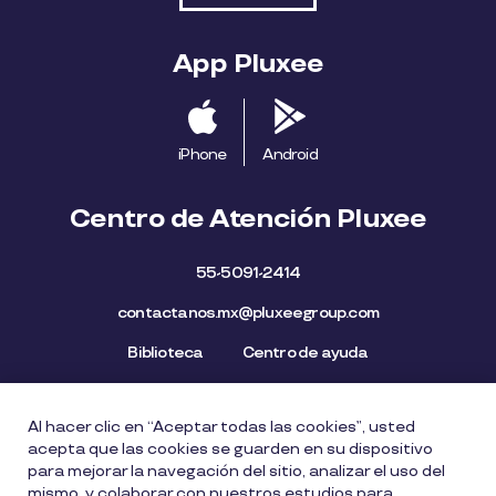
App Pluxee
iPhone
Android
Centro de Atención Pluxee
55-5091-2414
contactanos.mx@pluxeegroup.com
Biblioteca
Centro de ayuda
Al hacer clic en “Aceptar todas las cookies”, usted
Mapa del Sitio
Aviso de privacidad
Política de cookies
acepta que las cookies se guarden en su dispositivo
Licencia de Uso de Marca
Política de Denuncia
para mejorar la navegación del sitio, analizar el uso del
mismo, y colaborar con nuestros estudios para