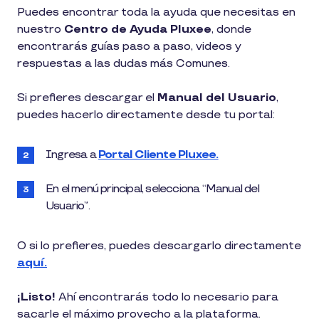
1
Puedes encontrar toda la ayuda que necesitas en
min
nuestro
Centro de Ayuda Pluxee
, donde
de
lectura
encontrarás guías paso a paso, videos y
respuestas a las dudas más Comunes.
Si prefieres descargar el
Manual del Usuario
,
puedes hacerlo directamente desde tu portal:
Ingresa a
Portal Cliente Pluxee.
En el menú principal, selecciona “Manual del
Usuario”.
O si lo prefieres, puedes descargarlo directamente
aquí.
¡Listo!
Ahí encontrarás todo lo necesario para
sacarle el máximo provecho a la plataforma.