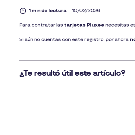
1 min de lectura
10/02/2026
1
Para contratar las
tarjetas Pluxee
necesitas es
min
de
lectura
Si aún no cuentas con este registro, por ahora
n