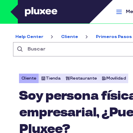
Pasar al contenido principal
Me
Help Center
Cliente
Primeros Pasos
Buscar
Cliente
Tienda
Restaurante
Movilidad
Soy persona física
empresarial, ¿Pue
Pluxee?