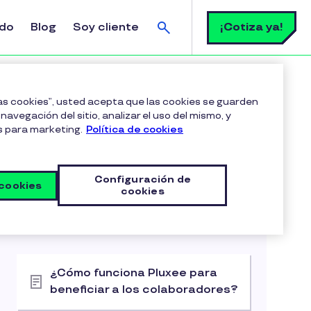
Buscar
¡Cotiza ya!
ldo
Blog
Soy cliente
ntratar vales Pluxee?
las cookies”, usted acepta que las cookies se guarden
navegación del sitio, analizar el uso del mismo, y
s para marketing.
Política de cookies
Configuración de
 cookies
cookies
Artículos relacionados
Primeros Pasos
¿Cómo funciona Pluxee para
beneficiar a los colaboradores?