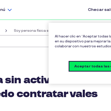
nú
Checar sa
Soy persona física sin actividad empresarial, ¿Puedo co
Al hacer clic en “Aceptar todas 
en su dispositivo para mejorar la 
colaborar con nuestros estudio
Aceptar todas las
 sin actividad
do contratar vales