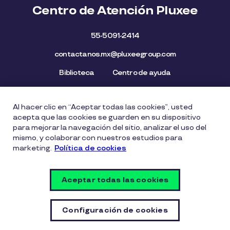
Centro de Atención Pluxee
55-5091-2414
contactanos.mx@pluxeegroup.com
Biblioteca
Centro de ayuda
Al hacer clic en “Aceptar todas las cookies”, usted
Mapa del Sitio
Aviso de privacidad
Política de cookies
acepta que las cookies se guarden en su dispositivo
Licencia de Uso de Marca
Política de Denuncia
para mejorar la navegación del sitio, analizar el uso del
mismo, y colaborar con nuestros estudios para
Carta Ética
Lista de precios
marketing.
Política de cookies
Política del Sistema de Gestión de Seguridad de la
Información
Aceptar todas las cookies
Vulnerability Disclosure Policy
Configuración de cookies
Configuración de cookies
© Copyright PLUXEE