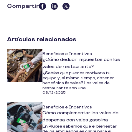
Compartir
this
article
on
social
Artículos relacionados
media
Beneficios e Incentivos
¿Cómo deducir impuestos con los
vales de restaurante?
¿Sabías que puedes motivar a tu
equipo y, al mismo tiempo, obtener
beneficios fiscales? Los vales de
restaurante son una...
08/12/2025
Beneficios e Incentivos
Cómo complementar los vales de
despensa con vales gasolina
En Pluxee sabemos que el bienestar
de los empleados es clave para el