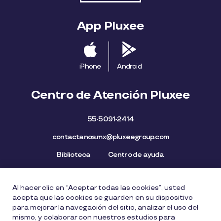
App Pluxee
iPhone
Android
Centro de Atención Pluxee
55-5091-2414
contactanos.mx@pluxeegroup.com
Biblioteca
Centro de ayuda
Al hacer clic en “Aceptar todas las cookies”, usted
Mapa del Sitio
Aviso de privacidad
Política de cookies
acepta que las cookies se guarden en su dispositivo
Licencia de Uso de Marca
Política de Denuncia
para mejorar la navegación del sitio, analizar el uso del
mismo, y colaborar con nuestros estudios para
Carta Ética
Lista de precios